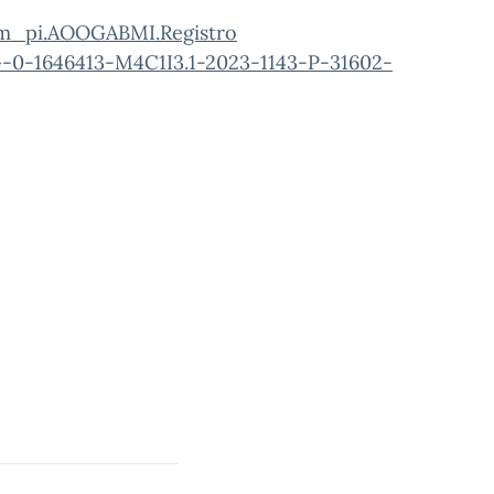
m_pi.AOOGABMI.Registro
0-1646413-M4C1I3.1-2023-1143-P-31602-