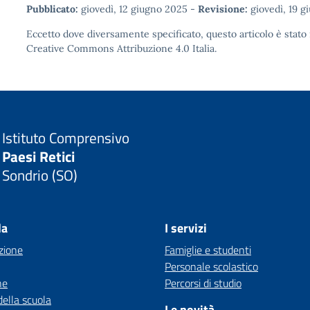
Pubblicato:
giovedì, 12 giugno 2025
-
Revisione:
giovedì, 19 g
Eccetto dove diversamente specificato, questo articolo è stato 
Creative Commons Attribuzione 4.0
Italia.
Istituto Comprensivo
Paesi Retici
Sondrio (SO)
la
I servizi
zione
Famiglie e studenti
Personale scolastico
ne
Percorsi di studio
della scuola
Le novità