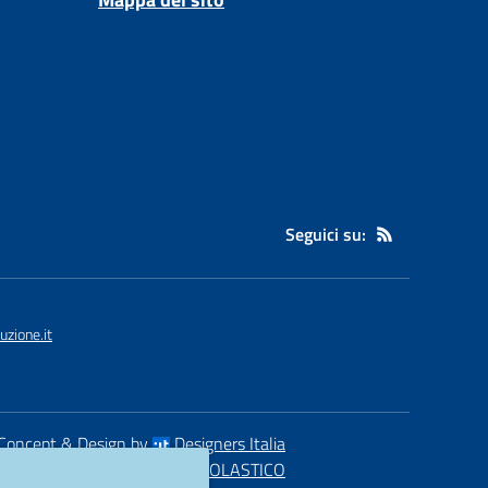
Seguici su:
zione.it
Concept & Design by
Designers Italia
eb realizzato con CMS
SCUOLASTICO