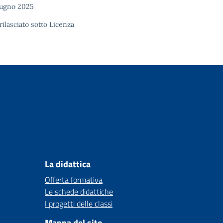
iugno 2025
rilasciato sotto
Licenza
La didattica
Offerta formativa
Le schede didattiche
I progetti delle classi
Mappa del sito