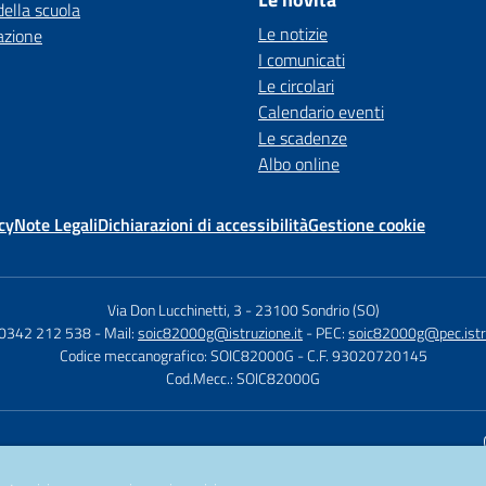
della scuola
Le notizie
azione
I comunicati
Le circolari
Calendario eventi
Le scadenze
Albo online
cy
Note Legali
Dichiarazioni di accessibilità
Gestione cookie
Via Don Lucchinetti, 3
-
23100 Sondrio (SO)
 0342 212 538
- Mail:
soic82000g@istruzione.it
- PEC:
soic82000g@pec.istru
Codice meccanografico: SOIC82000G
- C.F. 93020720145
Cod.Mecc.: SOIC82000G
Sito w