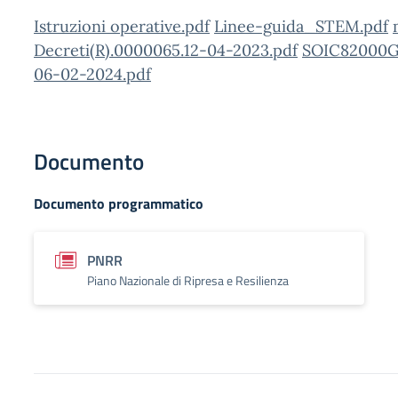
Istruzioni operative.pdf
Linee-guida_STEM.pdf
Decreti(R).0000065.12-04-2023.pdf
SOIC82000G-
06-02-2024.pdf
Documento
Documento programmatico
PNRR
Piano Nazionale di Ripresa e Resilienza