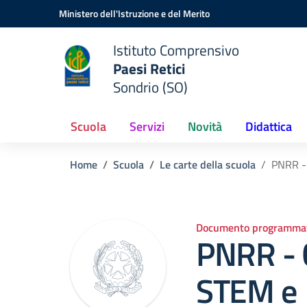
Vai ai contenuti
Vai al menu di navigazione
Vai al footer
Ministero dell'Istruzione e del Merito
Istituto Comprensivo
Paesi Retici
Sondrio (SO)
Scuola
Servizi
Novità
Didattica
Home
Scuola
Le carte della scuola
PNRR - 
Documento programmat
PNRR -
STEM e