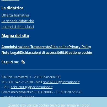
La didattica
Offerta formativa
Le schede didattiche
I progetti delle classi
Mappa del sito
Amministrazione Trasparente
Albo online
Privacy Policy
Note Legali
Dichiarazioni di accessibilità
Gestione cookie
Seguici su:
Via Don Lucchinetti, 3
-
23100 Sondrio (SO)
Tel +39 0342 212 538
- Mail:
soic82000g@istruzione.it
- PEC:
soic82000g@pec.istruzione.it
Codice meccanografico: SOIC82000G
- C.F. 93020720145
Cod.Mecc.: SOIC82000G
Questo sito utilizza cookie tecnici per erogare i propri