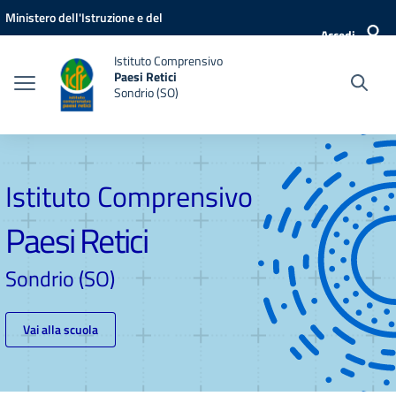
Vai ai contenuti
Vai al menu di navigazione
Vai al footer
Ministero dell'Istruzione e del
Accedi
Merito
Istituto Comprensivo
Paesi Retici
Sondrio (SO)
Istituto Comprensivo
Paesi Retici
Sondrio (SO)
Vai alla scuola