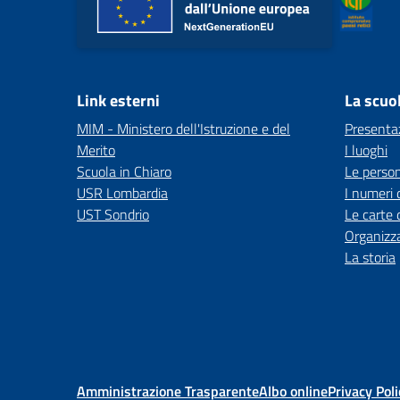
Link esterni
La scuo
MIM - Ministero dell'Istruzione e del
Presenta
Merito
I luoghi
Scuola in Chiaro
Le perso
USR Lombardia
I numeri 
UST Sondrio
Le carte 
Organizz
La storia
Amministrazione Trasparente
Albo online
Privacy Poli