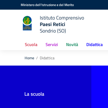
Vai ai contenuti
Vai al menu di navigazione
Vai al footer
Ministero dell'Istruzione e del Merito
Istituto Comprensivo
Paesi Retici
Sondrio (SO)
Scuola
Servizi
Novità
Didattica
Home
Didattica
La scuola