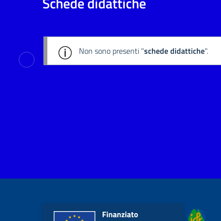
Schede didattiche
Non sono presenti "
schede didattiche
".