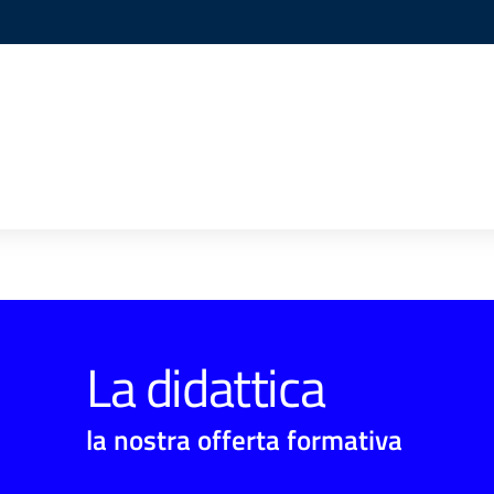
La didattica
la nostra offerta formativa