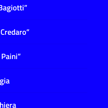
Bagiotti”
 Credaro”
 Paini”
gia
hiera