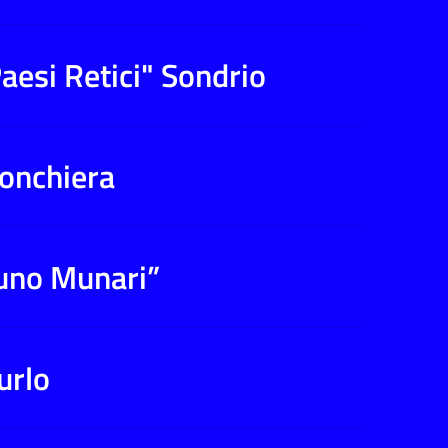
aesi Retici" Sondrio
Ponchiera
runo Munari”
urlo