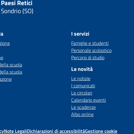
Paesi Retici
Sondrio (SO)
la
I servizi
zione
Famiglie e studenti
Personale scolastico
ne
Percorsi di studio
della scuola
Le novità
della scuola
Le notizie
azione
I comunicati
Le circolari
Calendario eventi
Le scadenze
Albo online
cy
Note Legali
Dichiarazioni di accessibilità
Gestione cookie