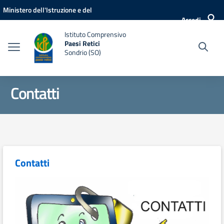
Vai ai contenuti
Vai al menu di navigazione
Vai al footer
Ministero dell'Istruzione e del
Accedi
Merito
Istituto Comprensivo
Paesi Retici
Sondrio (SO)
Contatti
Contatti