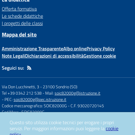
Offerta formativa
Le schede didattiche
I progetti delle classi
Mappa del sito
Amministrazione Trasparente
Albo online
Privacy Policy
Note Legali
Dichiarazioni di accessibilità
Gestione cookie
Seguici su:
Via Don Lucchinetti, 3
-
23100 Sondrio (SO)
Tel +39 0342 212 538
- Mail:
soic82000g@istruzione.it
- PEC:
soic82000g@pec.istruzione.it
Codice meccanografico: SOIC82000G
- C.F. 93020720145
Cod.Mecc.: SOIC82000G
Questo sito utilizza cookie tecnici per erogare i propri
servizi.
Per maggiori informazioni puoi leggere la
cookie
Concept & Design by
Designers Italia
policy
.