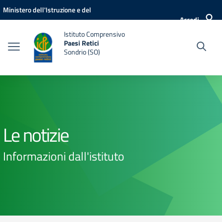
Vai ai contenuti
Vai al menu di navigazione
Vai al footer
Ministero dell'Istruzione e del
Accedi
Merito
Istituto Comprensivo
Paesi Retici
Sondrio (SO)
Le notizie
Informazioni dall'istituto