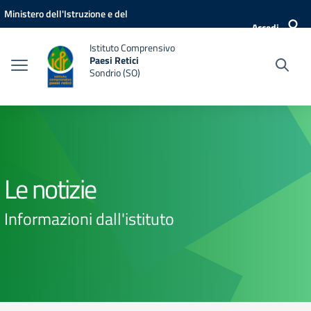
Vai ai contenuti
Vai al menu di navigazione
Vai al footer
Ministero dell'Istruzione e del
Accedi
Merito
Istituto Comprensivo
Paesi Retici
Sondrio (SO)
Le notizie
Informazioni dall'istituto